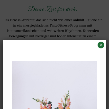
Deine Zeit für dich.
Das Fitness-Workout, das sich nicht wie eines anfühlt. Tauche ein
in ein energiegeladenes Tanz-Fitness-Programm mit
lateinamerikanischen und weltweiten Rhythmen. Es werden
Bewegungen mit niedriger und hoher Intensität zu einem
kalorienverbrennenden Intervalltraining kombiniert, bei dem
×
man sich wie auf einer Tanz-Fitness-Party fühlt.
Zumba® Kurse bieten ein rundum effektives Training mit
Elementen aus Fitness, Kardio, Muskelaufbau, Balance und
Flexibilität.
Und einer der schönsten Nebeneffekte: Tanzen ist gut fürs Herz
und gut für die Seele. Einfach mal Abschalten vom Alltag und
rein in den gegenwärtigen Moment kommen. Aktiviere deine
Glücksgefühle und „Step into Happy“ (ein Zumba® Motto).
Es ist für alle!