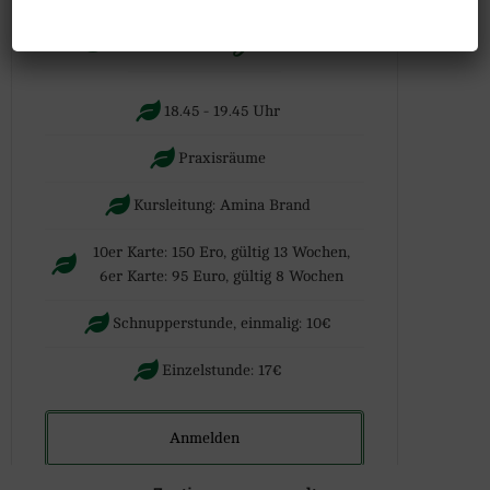
Immer Montags
2026
18.45 - 19.45 Uhr
Praxisräume
Kursleitung: Amina Brand
10er Karte: 150 Ero, gültig 13 Wochen,
6er Karte: 95 Euro, gültig 8 Wochen
Schnupperstunde, einmalig: 10€
Einzelstunde: 17€
Anmelden