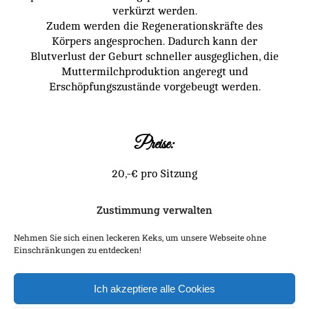
verkürzt werden.
Zudem werden die Regenerationskräfte des
Körpers angesprochen.
Dadurch kann der
Blutverlust der Geburt schneller ausgeglichen, die
Muttermilchproduktion angeregt und
Erschöpfungszustände vorgebeugt werden.
Preise:
20,-€ pro Sitzung
Zustimmung verwalten
Terminvereinbarungen:
Nehmen Sie sich einen leckeren Keks, um unsere Webseite ohne
Per Mail an
Einschränkungen zu entdecken!
hebammecorinnascheurich@gmail.com
Ich akzeptiere alle Cookies