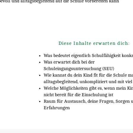
bevoll und alltagsbegleitend auf die Schule vorbereiten kann
Diese Inhalte erwarten dich:
Wir lieben Brief-Freunds
Was bedeutet eigentlich Schulfähigkeit konkr
Was erwartet dich bei der
Neue Kurse, Vorträge, Workshops und s
Schuleingangsuntersuchung (SEU)
direkt in Ihr Email-Postfa
Wie kannst du dein Kind fit für die Schule m
alltagsbegleitend, unkompliziert und mit vie
Welche Möglichkeiten gibt es, wenn mein Ki
Vorname oder ganzer Name
nicht bereit für die Einschulung ist
Raum für Austausch, deine Fragen, Sorgen 
Erfahrungen
Nachname